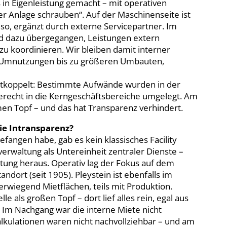
 in Eigenleistung gemacht – mit operativen
der Anlage schrauben“. Auf der Maschinenseite ist
 so, ergänzt durch externe Servicepartner. Im
nd dazu übergegangen, Leistungen extern
zu koordinieren. Wir bleiben damit interner
nd Umnutzungen bis zu größeren Umbauten,
 entkoppelt: Bestimmte Aufwände wurden in der
erecht in die Kerngeschäftsbereiche umgelegt. Am
en Topf – und das hat Transparenz verhindert.
ie Intransparenz?
efangen habe, gab es kein klassisches Facility
erwaltung als Untereinheit zentraler Dienste –
ltung heraus. Operativ lag der Fokus auf dem
ndort (seit 1905). Pleystein ist ebenfalls im
erwiegend Mietflächen, teils mit Produktion.
e als großen Topf – dort lief alles rein, egal aus
Im Nachgang war die interne Miete nicht
lkulationen waren nicht nachvollziehbar – und am