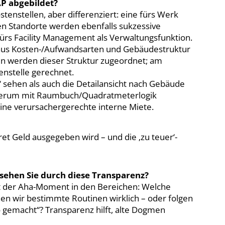
AP abgebildet?
tenstellen, aber differenziert: eine fürs Werk
ren Standorte werden ebenfalls sukzessive
rs Facility Management als Verwaltungsfunktion.
 aus Kosten-/Aufwandsarten und Gebäudestruktur
n werden dieser Struktur zugeordnet; am
enstelle gerechnet.
 sehen als auch die Detailansicht nach Gebäude
ederum mit Raumbuch/Quadratmeterlogik
ine verursachergerechte interne Miete.
ret Geld ausgegeben wird – und die ‚zu teuer‘-
 sehen Sie durch diese Transparenz?
ist der Aha-Moment in den Bereichen: Welche
n wir bestimmte Routinen wirklich – oder folgen
gemacht“? Transparenz hilft, alte Dogmen