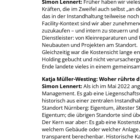
Simon Lennert:
Früher haben wir vieles
Kräften, die im Zweifel auch selbst „an 
das in der Instandhaltung teilweise noch
Facility-Kontext sind wir aber zunehme
zuzukaufen – und intern zu steuern und 
Dienstleister: von Kleinreparaturen u
Neubauten und Projekten am Standort.
Gleichzeitig war die Kostensicht lange
Holding gebucht und nicht verursacherg
Ende landete vieles in einem gemeinsam
Katja Müller-Westing: Woher rührte d
Simon Lennert:
Als ich im Mai 2022 ang
Management. Es gab eine Liegenschaftsv
historisch aus einer zentralen Instandha
Standort Nürnberg: Eigentum, ältester Sta
Eigentum; die übrigen Standorte sind üb
Der Kern war aber: Es gab eine Kostenstell
welchem Gebäude oder welcher Anlage. 
transparent berechenbar. Historische Ka