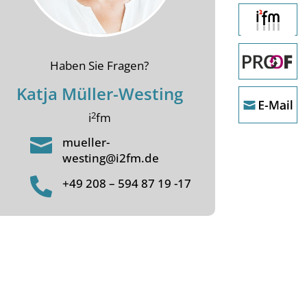
Haben Sie Fragen?
Katja Müller-Westing
2
i
fm

mueller-
westing@i2fm.de

+49 208 – 594 87 19 -17