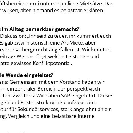
äftsbereiche drei unterschiedliche Mietsätze. Das
“ wirken, aber niemand es belastbar erklären
as im Alltag bemerkbar gemacht?
iskussion: „Ihr seid zu teuer, ihr kümmert euch
Es gab zwar historisch eine Art Miete, aber
h verursachergerecht angefallen ist. Wir konnten
Beitrag? Wer benötigt welche Leistung – und
atte gewisses Konfliktpotential.
die Wende eingeleitet?
tens: Gemeinsam mit dem Vorstand haben wir
– ein zentraler Bereich, der perspektivisch
alten. Zweitens: Wir haben SAP eingeführt. Dieses
en und Postenstruktur neu aufzusetzen.
uktur für Sekundärservices, stark angelehnt an ein
ing, Vergleich und eine belastbare interne