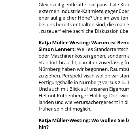
Gleichzeitig entkräftet sie pauschale Krit
externen Industrie-Kaltmiete gegenüberst
eher auf gleicher Höhe? Und im zweiten 
bei uns bereits enthalten sind, die man 
„zu teuer“ eine sachliche Diskussion üb
Katja Müller-Westing: Warum ist Benc
Simon Lennert:
Weil es Standortentsche
oder Maschinenkosten gehen, sondern a
Standort braucht, damit er zuverlässig fu
Nürnberg haben wir begonnen, Raumbüch
zu ziehen. Perspektivisch wollen wir sta
Fertigungshalle in Nürnberg versus z.B. 
Und auch mit Blick auf unseren Eigentümer
Helmut Rothenberger Holding. Dort wir
landen und wie verursachergerecht in di
früher so nicht möglich.
Katja Müller-Westing: Wo wollen Sie 
hin?