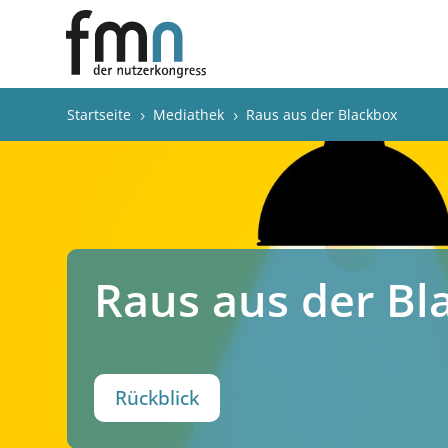
Startseite
Mediathek
Raus aus der Blackbox
5
5
Raus aus der Bl
Rückblick