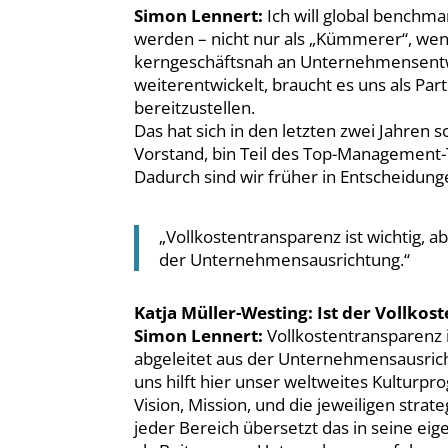
Simon Lennert:
Ich will global bench
werden – nicht nur als „Kümmerer“, wenn
kerngeschäftsnah an Unternehmensentwic
weiterentwickelt, braucht es uns als Pa
bereitzustellen.
Das hat sich in den letzten zwei Jahren 
Vorstand, bin Teil des Top-Management
Dadurch sind wir früher in Entscheidun
„Vollkostentransparenz ist wichtig, a
der Unternehmensausrichtung.“
Katja Müller-Westing: Ist der Vollko
Simon Lennert:
Vollkostentransparenz i
abgeleitet aus der Unternehmensausrich
uns hilft hier unser weltweites Kulturp
Vision, Mission, und die jeweiligen stra
jeder Bereich übersetzt das in seine eig