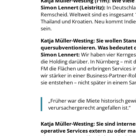
Katja Müller-Westing (i²fm): Wie viel
Simon Lennert (Leistritz):
In Deutschla
Remscheid. Weltweit sind es insgesamt 
Thailand und Kroatien. Neu kommt Indie
sein.
Katja Müller-Westing: Sie wollen Stan
quersubventionieren. Was bedeutet 
Simon Lennert:
Wir haben vier Kerngesc
die Holding darüber. In Nürnberg – mit
FM die Flächen und erbringen Services 
wir stärker in einer Business-Partner-Rol
sie entstehen – nicht später in einem 
„Früher war die Miete historisch gew
verursachergerecht angefallen ist.“
Katja Müller-Westing: Sie sind intern
operative Services extern zu oder mac